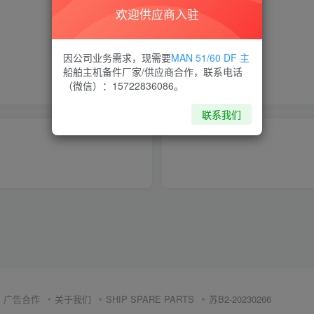
欢迎供应商入驻
喜欢就支持一下吧
因公司业务需求，现需要
MAN 51/60 DF 主
船舶主机备件厂家/供应商合作，联系电话
点赞
14
分享
收藏
（微信）：15722836086。
联系我们
广告合作
关于我们
SHIP SPARE PARTS
苏B2-20230266