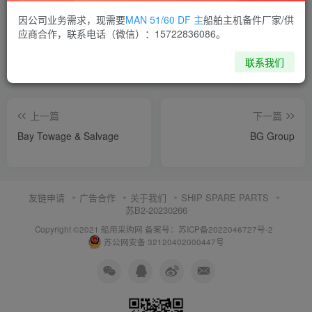
喜欢就支持一下吧
因公司业务需求，现需要
MAN 51/60 DF 主
船舶主机备件厂家/供
应商合作，联系电话（微信）：15722836086。
点赞
7
分享
收藏
联系我们
上一篇
下一篇
Bay Towage & Salvage
BG Group
友链申请
广告合作
关于我们
SHIP SPARE PARTS
苏B2-20230266
Copyright ©2021 船用采购网
备案号：苏ICP备2022046727号-2
苏公网安备 32120402000447号