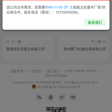
喜欢就支持一下吧
因公司业务需求，现需要
MAN 51/60 DF 主
船舶主机备件厂家/供
应商合作，联系电话（微信）：15722836086。
点赞
7
分享
收藏
联系我们
上一篇
下一篇
盐城市远洋泵业有限公司
扬州腾飞仪器仪表有限公司
友链申请
广告合作
关于我们
SHIP SPARE PARTS
苏B2-20230266
Copyright ©2021 船用采购网
备案号：苏ICP备2022046727号-2
苏公网安备 32120402000447号