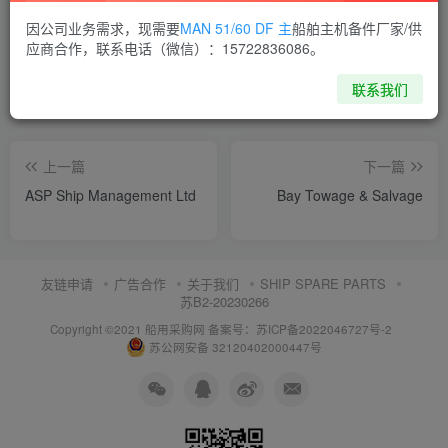
喜欢就支持一下吧
因公司业务需求，现需要
MAN 51/60 DF 主
船舶主机备件厂家/供
应商合作，联系电话（微信）：15722836086。
点赞
15
分享
收藏
联系我们
上一篇
下一篇
ASP Ship Management Ltd
Bay Towage & Salvage
友链申请
广告合作
关于我们
SHIP SPARE PARTS
苏B2-20230266
Copyright ©2021 船用采购网
备案号：苏ICP备2022046727号-2
苏公网安备 32120402000447号