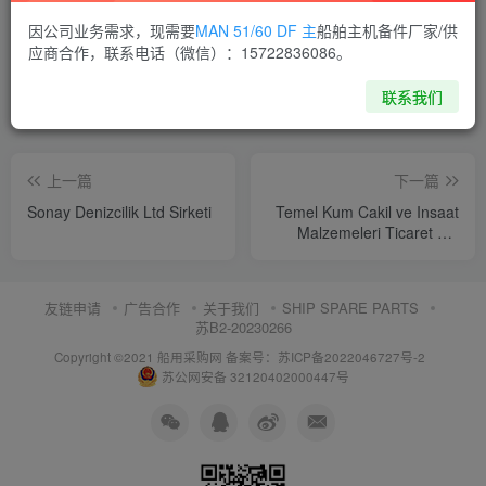
喜欢就支持一下吧
因公司业务需求，现需要
MAN 51/60 DF 主
船舶主机备件厂家/供
应商合作，联系电话（微信）：15722836086。
点赞
10
分享
收藏
联系我们
上一篇
下一篇
Sonay Denizcilik Ltd Sirketi
Temel Kum Cakil ve Insaat
Malzemeleri Ticaret Ltd
Sirketi
友链申请
广告合作
关于我们
SHIP SPARE PARTS
苏B2-20230266
Copyright ©2021 船用采购网
备案号：苏ICP备2022046727号-2
苏公网安备 32120402000447号