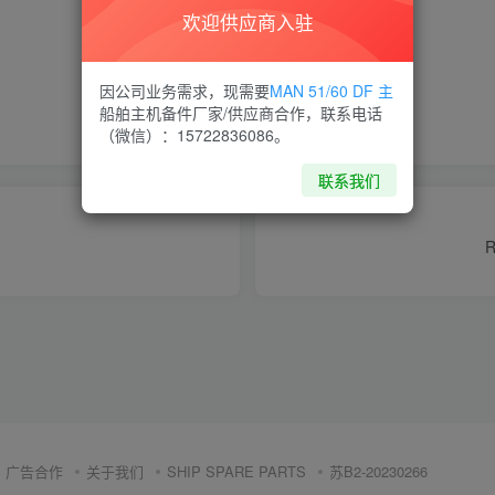
欢迎供应商入驻
喜欢就支持一下吧
因公司业务需求，现需要
MAN 51/60 DF 主
船舶主机备件厂家/供应商合作，联系电话
点赞
15
分享
收藏
（微信）：15722836086。
联系我们
R
广告合作
关于我们
SHIP SPARE PARTS
苏B2-20230266