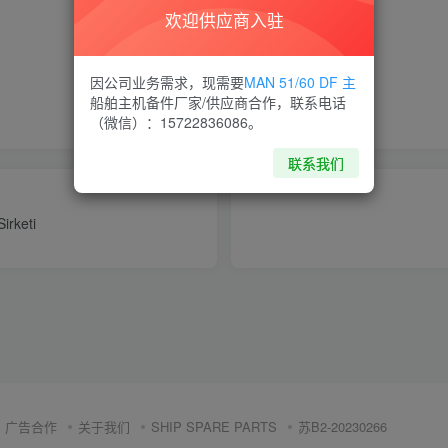
欢迎供应商入驻
喜欢就支持一下吧
因公司业务需求，现需要
MAN 51/60 DF 主
船舶主机备件厂家/供应商合作，联系电话
点赞
11
分享
收藏
（微信）：15722836086。
联系我们
irketi
广告合作
关于我们
SHIP SPARE PARTS
苏B2-20230266