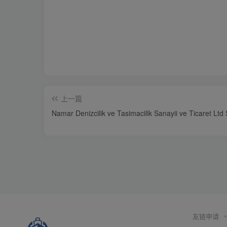
上一篇
Namar Denizcilik ve Tasimacilik Sanayii ve Ticaret Ltd S
友链申请