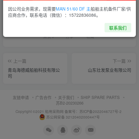
因公司业务需求，现需要
MAN 51/60 DF 主
船舶主机备件厂家/供
喜欢就支持一下吧
应商合作，联系电话（微信）：15722836086。
联系我们
点赞
5
分享
收藏
上一篇
下一篇
青岛海德威船舶科技有限公
山东壮发泵业有限公司
司
友链申请
广告合作
关于我们
SHIP SPARE PARTS
苏B2-20230266
Copyright ©2021 船用采购网
备案号：苏ICP备2022046727号-2
苏公网安备 32120402000447号