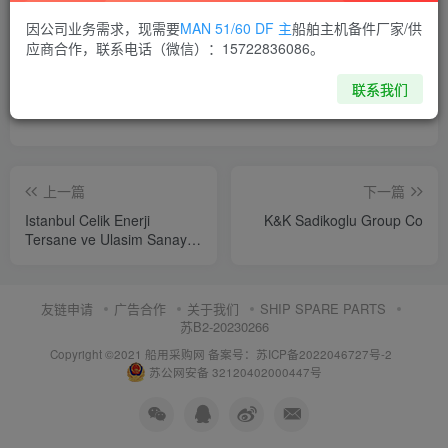
因公司业务需求，现需要
MAN 51/60 DF 主
船舶主机备件厂家/供
喜欢就支持一下吧
应商合作，联系电话（微信）：15722836086。
联系我们
点赞
12
分享
收藏
上一篇
下一篇
Istanbul Celik Enerji
K&K Sadikoglu Group Co
Tersane ve Ulasim Sanayi
AS (ICDAS)
友链申请
广告合作
关于我们
SHIP SPARE PARTS
苏B2-20230266
Copyright ©2021 船用采购网
备案号：苏ICP备2022046727号-2
苏公网安备 32120402000447号