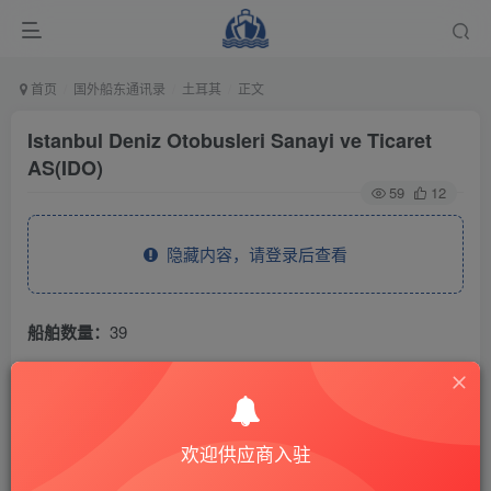
首页
国外船东通讯录
土耳其
正文
Istanbul Deniz Otobusleri Sanayi ve Ticaret
AS(IDO)
59
12
隐藏内容，请登录后查看
船舶数量：
39
THE END
欢迎供应商入驻
国外船东通讯录
土耳其