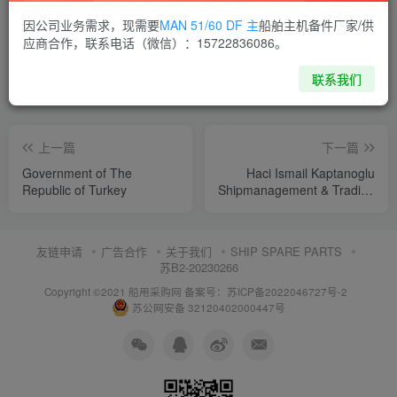
喜欢就支持一下吧
因公司业务需求，现需要
MAN 51/60 DF 主
船舶主机备件厂家/供
应商合作，联系电话（微信）：15722836086。
点赞
10
分享
收藏
联系我们
上一篇
下一篇
Government of The
Haci Ismail Kaptanoglu
Republic of Turkey
Shipmanagement & Trading
Ltd
友链申请
广告合作
关于我们
SHIP SPARE PARTS
苏B2-20230266
Copyright ©2021 船用采购网
备案号：苏ICP备2022046727号-2
苏公网安备 32120402000447号