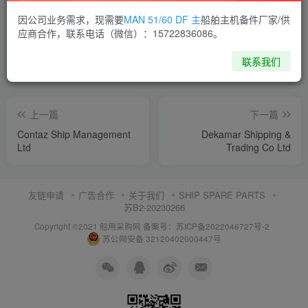
喜欢就支持一下吧
因公司业务需求，现需要
MAN 51/60 DF 主
船舶主机备件厂家/供
应商合作，联系电话（微信）：15722836086。
点赞
15
分享
收藏
联系我们
上一篇
下一篇
Contaz Ship Management
Dekamar Shipping &
Ltd
Trading Co Ltd
友链申请
广告合作
关于我们
SHIP SPARE PARTS
苏B2-20230266
Copyright ©2021 船用采购网
备案号：苏ICP备2022046727号-2
苏公网安备 32120402000447号