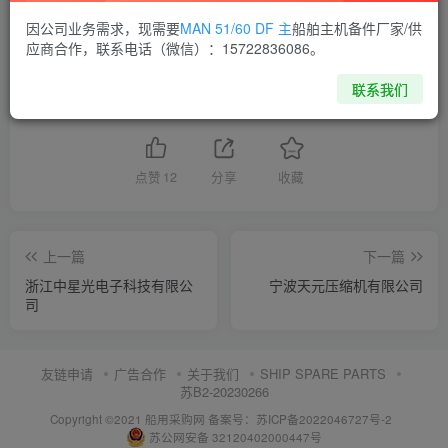
因公司业务需求，现需要
MAN 51/60 DF 主
船舶主机备件厂家/供
供应商通讯录
浙江
应商合作，联系电话（微信）：15722836086。
联系我们
喜欢就支持一下吧
点赞
12
分享
收藏
上一篇
下一篇
浙江中星光电子科技有限公
宁波天元压缩机有限公司
司
友链申请
广告合作
关于我们
SHIP SPARE PARTS
苏B2-20230266
Copyright ©2021 船用采购网
备案号：苏ICP备2022046727号-2
苏公网安备 32120402000447号