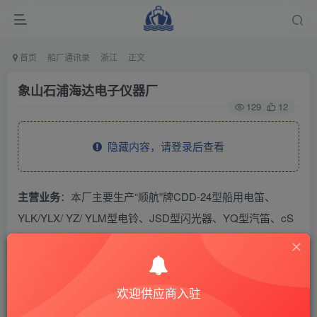
首页
船厂通讯录
浙江
正文
象山石浦海达电子仪器厂
129
12
隐藏内容，请登录后查看
主营业务
：本厂主要生产“顺航”牌CDD-24型船用电笛、
YLK/YLX/ YZ/ YLM型电铃、JSD型闪光器、YQ型汽笛、cS
型手摇泵、JY/JYX型驾机合一、EX型机械传令钟/雾钟等系
列产品。
欢迎供应商入驻
THE END