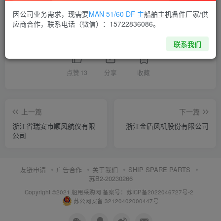
供应商通讯录
浙江
因公司业务需求，现需要
MAN 51/60 DF 主
船舶主机备件厂家/供
应商合作，联系电话（微信）：15722836086。
喜欢就支持一下吧
联系我们
点赞
13
分享
收藏
上一篇
下一篇
浙江省瑞安市顺风航仪有限
浙江金盾风机股份有限公司
公司
友链申请
广告合作
关于我们
SHIP SPARE PARTS
苏B2-20230266
Copyright ©2021 船用采购网
备案号：苏ICP备2022046727号-2
苏公网安备 32120402000447号