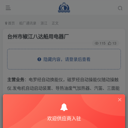
首页
船厂通讯录
浙江
正文
台州市椒江八达船用电器厂
115
13
隐藏内容，请登录后查看
主营业务
：电罗经自动换能仪，磁罗经自动操能仪随动操触
仪.发电机自动启动装置、导热油废气加热器、汽笛、三面能
角指示器、方位(航向)分罗经、船用机电体化控制设备等。
THE END
欢迎供应商入驻