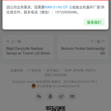
喜欢就支持一下吧
因公司业务需求，现需要
MAN 51/60 DF 主
船舶主机备件厂家/供
应商合作，联系电话（微信）：15722836086。
点赞
7
分享
收藏
联系我们
上一篇
下一篇
Bilgili Denizcilik Nakliyat
Bodrum Feribot Isletmeciligi
Sanayi ve Ticaret Ltd Sirketi
AS
友链申请
广告合作
关于我们
SHIP SPARE PARTS
苏B2-20230266
Copyright ©2021 船用采购网
备案号：苏ICP备2022046727号-2
苏公网安备 32120402000447号