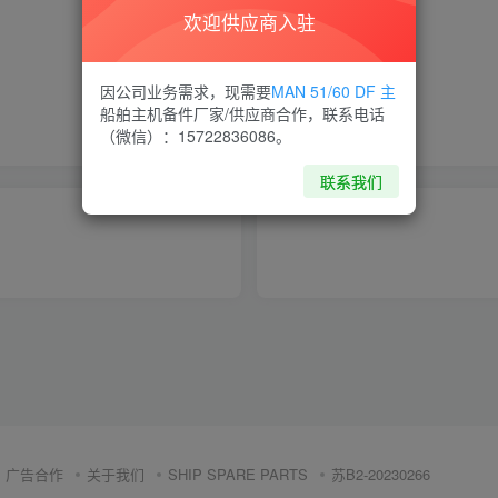
欢迎供应商入驻
喜欢就支持一下吧
因公司业务需求，现需要
MAN 51/60 DF 主
船舶主机备件厂家/供应商合作，联系电话
点赞
12
分享
收藏
（微信）：15722836086。
联系我们
广告合作
关于我们
SHIP SPARE PARTS
苏B2-20230266