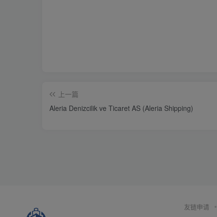
上一篇
Aleria Denizcilik ve Ticaret AS (Aleria Shipping)
友链申请