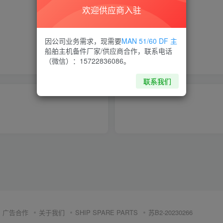
欢迎供应商入驻
喜欢就支持一下吧
因公司业务需求，现需要
MAN 51/60 DF 主
船舶主机备件厂家/供应商合作，联系电话
点赞
6
分享
收藏
（微信）：15722836086。
联系我们
广告合作
关于我们
SHIP SPARE PARTS
苏B2-20230266