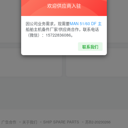
欢迎供应商入驻
喜欢就支持一下吧
因公司业务需求，现需要
MAN 51/60 DF 主
船舶主机备件厂家/供应商合作，联系电话
点赞
12
分享
收藏
（微信）：15722836086。
联系我们
广告合作
关于我们
SHIP SPARE PARTS
苏B2-20230266