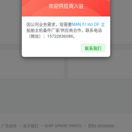
欢迎供应商入驻
喜欢就支持一下吧
因公司业务需求，现需要
MAN 51/60 DF 主
船舶主机备件厂家/供应商合作，联系电话
点赞
10
分享
收藏
（微信）：15722836086。
联系我们
广告合作
关于我们
SHIP SPARE PARTS
苏B2-20230266