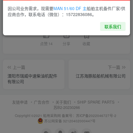
供应商通讯录
江苏
因公司业务需求，现需要
MAN 51/60 DF 主
船舶主机备件厂家/供
应商合作，联系电话（微信）：15722836086。
喜欢就支持一下吧
联系我们
点赞
14
分享
收藏
上一篇
下一篇
溧阳市瑞威中速柴油机配件
江苏海豚船舶机械有限公司
有限公司
友链申请
广告合作
关于我们
SHIP SPARE PARTS
苏B2-20230266
Copyright ©2021 船用采购网
备案号：苏ICP备2022046727号-2
苏公网安备 32120402000447号