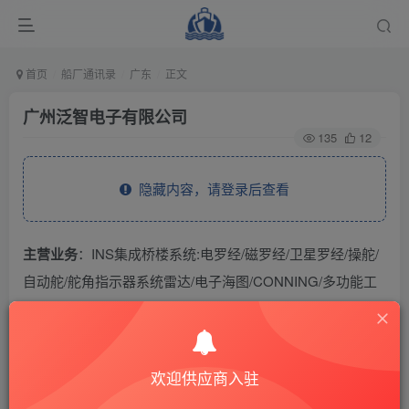
首页
船厂通讯录
广东
正文
广州泛智电子有限公司
135
12
隐藏内容，请登录后查看
主营业务
：INS集成桥楼系统:电罗经/磁罗经/卫星罗经/操舵/
自动舵/舵角指示器系统雷达/电子海图/CONNING/多功能工
作站系统 GMDSS无线电通信系统:FBB/VSAT/卫星电视系统
测深仪/计程仪/GPS/AIS/VDR系统内通/广播/自动电话/声力
电话/通用报警直升机平台全向信标机/监控系统/闭路监控/环
欢迎供应商入驻
境监控系统鱼探仪/声纳/气象仪。