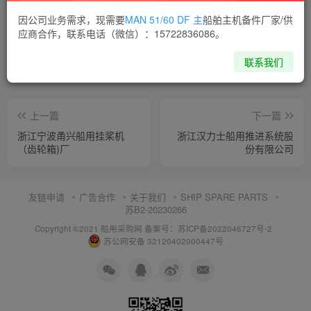
喜欢就支持一下吧
因公司业务需求，现需要
MAN 51/60 DF 主
船舶主机备件厂家/供
应商合作，联系电话（微信）：15722836086。
点赞
5
分享
收藏
联系我们
上一篇
下一篇
浙江宁波甬兴船用挂桨机
浙江汉力士船用推进系统股
（齿轮箱)厂
份有限公司
友链申请
广告合作
关于我们
SHIP SPARE PARTS
苏B2-20230266
Copyright ©2021 船用采购网
备案号：苏ICP备2022046727号-2
苏公网安备 32120402000447号