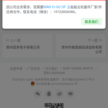
喜欢就支持一下吧
因公司业务需求，现需要
MAN 51/60 DF 主
船舶主机备件厂家/供
应商合作，联系电话（微信）：15722836086。
点赞
14
分享
收藏
联系我们
上一篇
下一篇
常州双禾电子有限公司
常州市格里森前进齿轮有限
公司
友链申请
广告合作
关于我们
SHIP SPARE PARTS
苏B2-20230266
Copyright ©2021 船用采购网
备案号：苏ICP备2022046727号-2
苏公网安备 32120402000447号