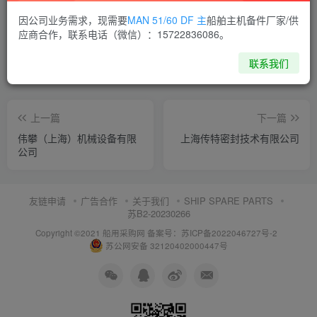
喜欢就支持一下吧
因公司业务需求，现需要
MAN 51/60 DF 主
船舶主机备件厂家/供
应商合作，联系电话（微信）：15722836086。
点赞
5
分享
收藏
联系我们
上一篇
下一篇
伟攀（上海）机械设备有限
上海传特密封技术有限公司
公司
友链申请
广告合作
关于我们
SHIP SPARE PARTS
苏B2-20230266
Copyright ©2021 船用采购网
备案号：苏ICP备2022046727号-2
苏公网安备 32120402000447号