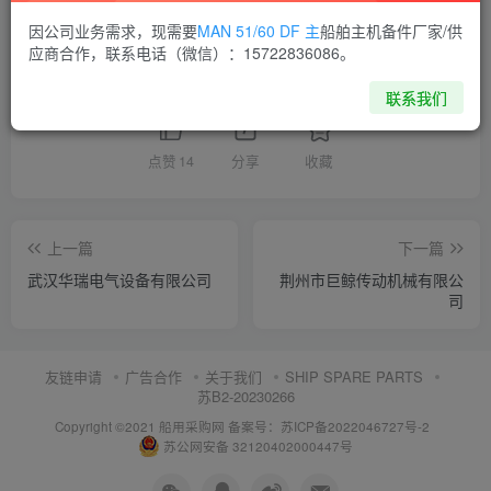
供应商通讯录
湖北
因公司业务需求，现需要
MAN 51/60 DF 主
船舶主机备件厂家/供
应商合作，联系电话（微信）：15722836086。
喜欢就支持一下吧
联系我们
点赞
14
分享
收藏
上一篇
下一篇
武汉华瑞电气设备有限公司
荆州市巨鲸传动机械有限公
司
友链申请
广告合作
关于我们
SHIP SPARE PARTS
苏B2-20230266
Copyright ©2021 船用采购网
备案号：苏ICP备2022046727号-2
苏公网安备 32120402000447号