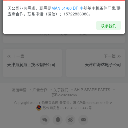
因公司业务需求，现需要
MAN 51/60 DF 主
船舶主机备件厂家/供
喜欢就支持一下吧
应商合作，联系电话（微信）：15722836086。
联系我们
点赞
7
分享
收藏
上一篇
下一篇
天津海润海上技术有限公司
天津市海达电子公司
友链申请
广告合作
关于我们
SHIP SPARE PARTS
苏B2-20230266
Copyright ©2021 船用采购网
备案号：苏ICP备2022046727号-2
苏公网安备 32120402000447号