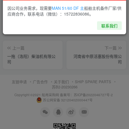
喜欢就支持一下吧
因公司业务需求，现需要
MAN 51/60 DF 主
船舶主机备件厂家/供
应商合作，联系电话（微信）：15722836086。
点赞
13
分享
收藏
1
联系我们
上一篇
下一篇
一拖（洛阳）柴油机有限公
河南省中原活塞股份有限公
司
司
友链申请
广告合作
关于我们
SHIP SPARE PARTS
苏B2-20230266
Copyright ©2021 船用采购网
备案号：苏ICP备2022046727号-2
苏公网安备 32120402000447号