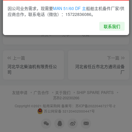
因公司业务需求，现需要
MAN 51/60 DF 主
船舶主机备件厂家/供
喜欢就支持一下吧
应商合作，联系电话（微信）：15722836086。
联系我们
点赞
6
分享
收藏
上一篇
下一篇
河北华北柴油机有限责任公
河北省任丘市北方通讯设备
司
厂
友链申请
广告合作
关于我们
SHIP SPARE PARTS
苏B2-20230266
Copyright ©2021 船用采购网
备案号：苏ICP备2022046727号-2
苏公网安备 32120402000447号