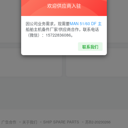
欢迎供应商入驻
喜欢就支持一下吧
因公司业务需求，现需要
MAN 51/60 DF 主
船舶主机备件厂家/供应商合作，联系电话
点赞
9
分享
收藏
（微信）：15722836086。
联系我们
广告合作
关于我们
SHIP SPARE PARTS
苏B2-20230266