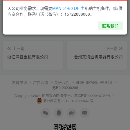
喜欢就支持一下吧
因公司业务需求，现需要
MAN 51/60 DF 主
船舶主机备件厂家/供
应商合作，联系电话（微信）：15722836086。
点赞
14
分享
收藏
联系我们
上一篇
下一篇
浙江洋普重机有限公司
台州东海渔机电器有限公司
友链申请
广告合作
关于我们
SHIP SPARE PARTS
苏B2-20230266
Copyright ©2021 船用采购网
备案号：苏ICP备2022046727号-2
苏公网安备 32120402000447号