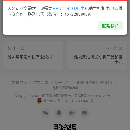
喜欢就支持一下吧
因公司业务需求，现需要
MAN 51/60 DF 主
船舶主机备件厂家/供
应商合作，联系电话（微信）：15722836086。
点赞
15
分享
收藏
联系我们
上一篇
下一篇
潍坊华东发动机有限公司
潍坊柴油机发动机产品销售
中心
友链申请
广告合作
关于我们
SHIP SPARE PARTS
苏B2-20230266
Copyright ©2021 船用采购网
备案号：苏ICP备2022046727号-2
苏公网安备 32120402000447号