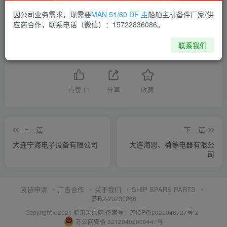
因公司业务需求，现需要
MAN 51/60 DF 主
船舶主机备件厂家/供
供应商通讯录
辽宁
应商合作，联系电话（微信）：15722836086。
联系我们
喜欢就支持一下吧
点赞
11
分享
收藏
上一篇
下一篇
大连宁海电子设备有限公司
大连海恩、荷德电器有限公
司
友链申请
广告合作
关于我们
SHIP SPARE PARTS
苏B2-20230266
Copyright ©2021 船用采购网
备案号：苏ICP备2022046727号-2
苏公网安备 32120402000447号