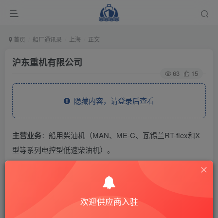
首页
船厂通讯录
上海
正文
沪东重机有限公司
63
15
隐藏内容，请登录后查看
主营业务
：船用柴油机（MAN、ME-C、瓦锡兰RT-flex和X
型等系列电控型低速柴油机）。
THE END
欢迎供应商入驻
供应商通讯录
上海