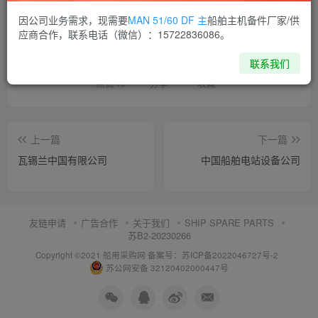
因公司业务需求，现需要
MAN 51/60 DF 主
船舶主机备件厂家/供
喜欢就支持一下吧
应商合作，联系电话（微信）：15722836086。
联系我们
点赞
15
分享
收藏
上一篇
下一篇
瓦锡兰中国有限公司
中国船舶电站设备公司
友链申请
广告合作
关于我们
SHIP SPARE PARTS
苏B2-20230266
Copyright ©2021 船用采购网
备案号：苏ICP备2022046727号-2
苏公网安备 32120402000447号