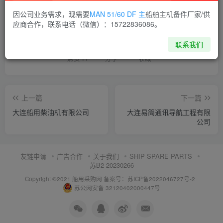
因公司业务需求，现需要
MAN 51/60 DF 主
船舶主机备件厂家/供
喜欢就支持一下吧
应商合作，联系电话（微信）：15722836086。
联系我们
点赞
11
分享
收藏
上一篇
下一篇
大连船用柴油机有限公司
大连易简通讯导航工程有限
公司
友链申请
广告合作
关于我们
SHIP SPARE PARTS
苏B2-20230266
Copyright ©2021 船用采购网
备案号：苏ICP备2022046727号-2
苏公网安备 32120402000447号