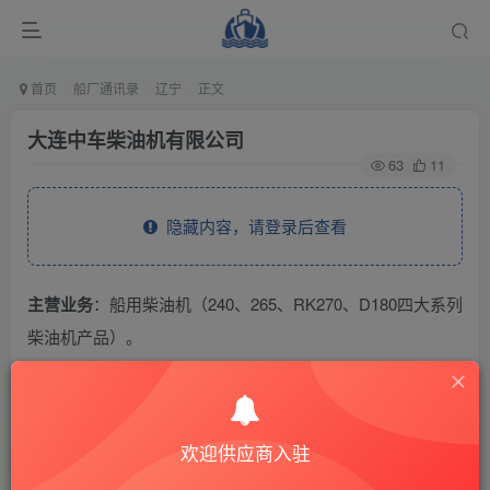
首页
船厂通讯录
辽宁
正文
大连中车柴油机有限公司
63
11
隐藏内容，请登录后查看
主营业务
：船用柴油机（240、265、RK270、D180四大系列
柴油机产品）。
THE END
欢迎供应商入驻
供应商通讯录
辽宁