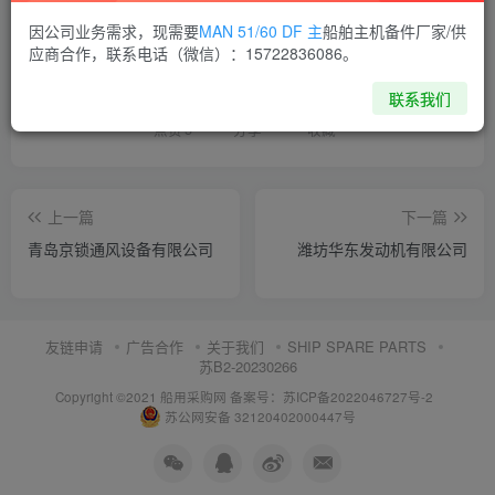
因公司业务需求，现需要
MAN 51/60 DF 主
船舶主机备件厂家/供
喜欢就支持一下吧
应商合作，联系电话（微信）：15722836086。
联系我们
点赞
5
分享
收藏
上一篇
下一篇
青岛京锁通风设备有限公司
潍坊华东发动机有限公司
友链申请
广告合作
关于我们
SHIP SPARE PARTS
苏B2-20230266
Copyright ©2021 船用采购网
备案号：苏ICP备2022046727号-2
苏公网安备 32120402000447号