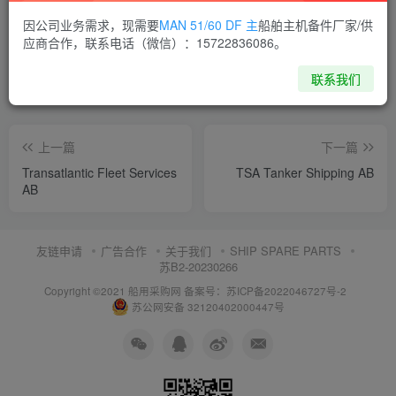
喜欢就支持一下吧
因公司业务需求，现需要
MAN 51/60 DF 主
船舶主机备件厂家/供
应商合作，联系电话（微信）：15722836086。
点赞
8
分享
收藏
联系我们
上一篇
下一篇
Transatlantic Fleet Services
TSA Tanker Shipping AB
AB
友链申请
广告合作
关于我们
SHIP SPARE PARTS
苏B2-20230266
Copyright ©2021 船用采购网
备案号：苏ICP备2022046727号-2
苏公网安备 32120402000447号