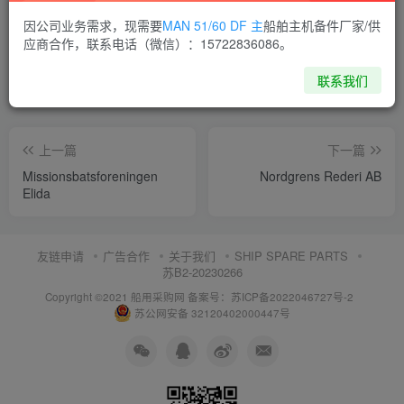
喜欢就支持一下吧
因公司业务需求，现需要
MAN 51/60 DF 主
船舶主机备件厂家/供
应商合作，联系电话（微信）：15722836086。
点赞
11
分享
收藏
联系我们
上一篇
下一篇
Missionsbatsforeningen
Nordgrens Rederi AB
Elida
友链申请
广告合作
关于我们
SHIP SPARE PARTS
苏B2-20230266
Copyright ©2021 船用采购网
备案号：苏ICP备2022046727号-2
苏公网安备 32120402000447号