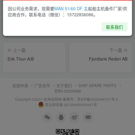
喜欢就支持一下吧
因公司业务需求，现需要
MAN 51/60 DF 主
船舶主机备件厂家/供
应商合作，联系电话（微信）：15722836086。
点赞
11
分享
收藏
联系我们
上一篇
下一篇
Erik Thun A/B
Fjordtank Rederi AB
友链申请
广告合作
关于我们
SHIP SPARE PARTS
苏B2-20230266
Copyright ©2021 船用采购网
备案号：苏ICP备2022046727号-2
苏公网安备 32120402000447号