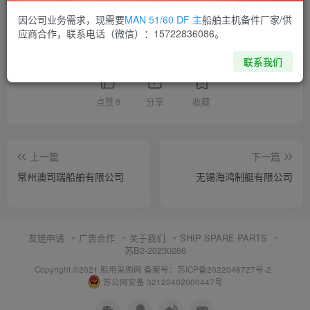
供应商通讯录
江苏
因公司业务需求，现需要
MAN 51/60 DF 主
船舶主机备件厂家/供
应商合作，联系电话（微信）：15722836086。
喜欢就支持一下吧
联系我们
点赞
8
分享
收藏
上一篇
下一篇
常州澳司瑞船舶有限公司
无锡海鸿制艇有限公司
友链申请
广告合作
关于我们
SHIP SPARE PARTS
苏B2-20230266
Copyright ©2021 船用采购网
备案号：苏ICP备2022046727号-2
苏公网安备 32120402000447号