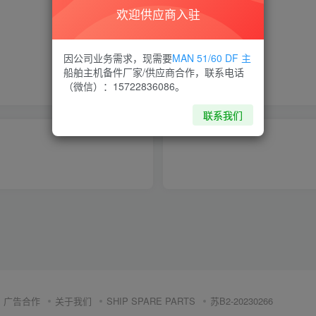
欢迎供应商入驻
喜欢就支持一下吧
因公司业务需求，现需要
MAN 51/60 DF 主
船舶主机备件厂家/供应商合作，联系电话
点赞
6
分享
收藏
（微信）：15722836086。
联系我们
广告合作
关于我们
SHIP SPARE PARTS
苏B2-20230266