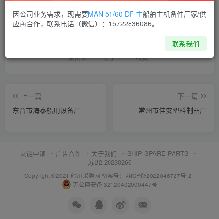
因公司业务需求，现需要
MAN 51/60 DF 主
船舶主机备件厂家/供
喜欢就支持一下吧
应商合作，联系电话（微信）：15722836086。
联系我们
点赞
5
分享
收藏
上一篇
下一篇
东台市海泰船用设备厂
常州市佳安塑料制品厂
友链申请
广告合作
关于我们
SHIP SPARE PARTS
苏B2-20230266
Copyright ©2021 船用采购网
备案号：苏ICP备2022046727号-2
苏公网安备 32120402000447号