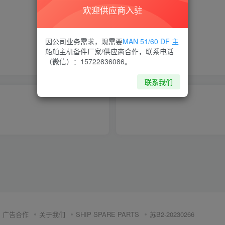
欢迎供应商入驻
喜欢就支持一下吧
因公司业务需求，现需要
MAN 51/60 DF 主
船舶主机备件厂家/供应商合作，联系电话
点赞
6
分享
收藏
（微信）：15722836086。
联系我们
广告合作
关于我们
SHIP SPARE PARTS
苏B2-20230266