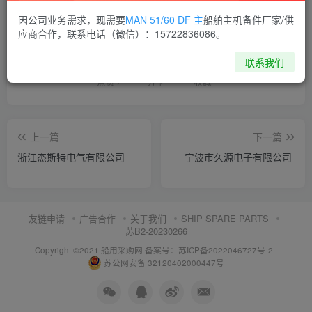
因公司业务需求，现需要
MAN 51/60 DF 主
船舶主机备件厂家/供
喜欢就支持一下吧
应商合作，联系电话（微信）：15722836086。
联系我们
点赞
7
分享
收藏
上一篇
下一篇
浙江杰斯特电气有限公司
宁波市久源电子有限公司
友链申请
广告合作
关于我们
SHIP SPARE PARTS
苏B2-20230266
Copyright ©2021 船用采购网
备案号：苏ICP备2022046727号-2
苏公网安备 32120402000447号