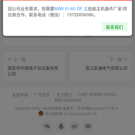
因公司业务需求，现需要
MAN 51/60 DF 主
船舶主机备件厂家/供
喜欢就支持一下吧
应商合作，联系电话（微信）：15722836086。
联系我们
点赞
7
分享
收藏
上一篇
下一篇
瑞安市中瑞电子设设备有限
浙江凯通电气有限公司
公司
友链申请
广告合作
关于我们
SHIP SPARE PARTS
苏B2-20230266
Copyright ©2021 船用采购网
备案号：苏ICP备2022046727号-2
苏公网安备 32120402000447号