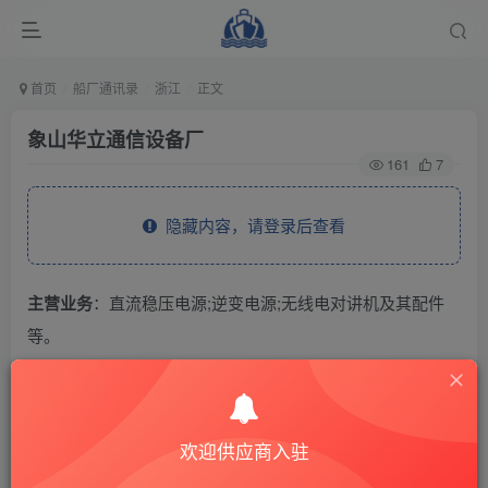
首页
船厂通讯录
浙江
正文
象山华立通信设备厂
161
7
隐藏内容，请登录后查看
主营业务
：直流稳压电源;逆变电源;无线电对讲机及其配件
等。
THE END
欢迎供应商入驻
供应商通讯录
浙江