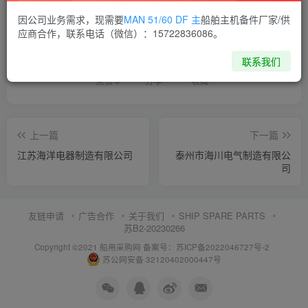
因公司业务需求，现需要
MAN 51/60 DF 主
船舶主机备件厂家/供
喜欢就支持一下吧
应商合作，联系电话（微信）：15722836086。
联系我们
点赞
6
分享
收藏
上一篇
下一篇
江苏海洋电器制造有限公司
泰州市海川电气制造有限公
司
友链申请
广告合作
关于我们
SHIP SPARE PARTS
苏B2-20230266
Copyright ©2021 船用采购网
备案号：苏ICP备2022046727号-2
苏公网安备 32120402000447号