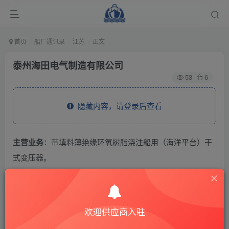
首页
船厂通讯录
江苏
正文
泰州海田电气制造有限公司
53
6
隐藏内容，请登录后查看
主营业务
：带填料薄绝缘环氧树脂浇注船用（海洋平台）干
式变压器。
THE END
欢迎供应商入驻
供应商通讯录
江苏