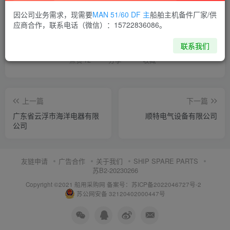
因公司业务需求，现需要
MAN 51/60 DF 主
船舶主机备件厂家/供
喜欢就支持一下吧
应商合作，联系电话（微信）：15722836086。
联系我们
点赞
12
分享
收藏
上一篇
下一篇
广东省云浮市海洋电器有限
顺特电气设备有限公司
公司
友链申请
广告合作
关于我们
SHIP SPARE PARTS
苏B2-20230266
Copyright ©2021 船用采购网
备案号：苏ICP备2022046727号-2
苏公网安备 32120402000447号