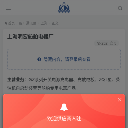
首页
船厂通讯录
上海
正文
上海明宏船舶电器厂
252
5
隐藏内容，请登录后查看
主营业务
：GZ系列开关电源充电器、充放电板、ZQ-I星、柴
油机自启动装置等船舶专用电器产品。
THE END
欢迎供应商入驻
供应商通讯录
上海