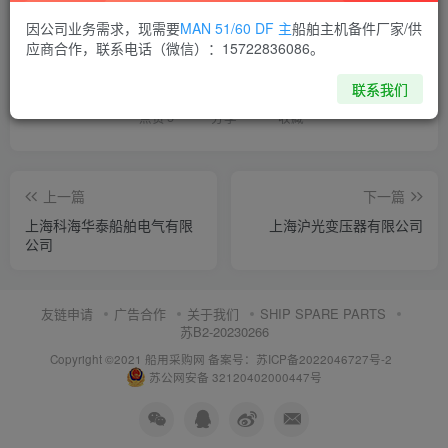
因公司业务需求，现需要
MAN 51/60 DF 主
船舶主机备件厂家/供
喜欢就支持一下吧
应商合作，联系电话（微信）：15722836086。
联系我们
点赞
5
分享
收藏
上一篇
下一篇
上海科海华泰船舶电气有限
上海沪光变压器有限公司
公司
友链申请
广告合作
关于我们
SHIP SPARE PARTS
苏B2-20230266
Copyright ©2021 船用采购网
备案号：苏ICP备2022046727号-2
苏公网安备 32120402000447号