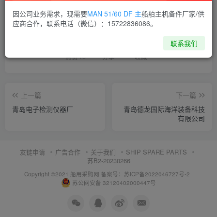
因公司业务需求，现需要
MAN 51/60 DF 主
船舶主机备件厂家/供
喜欢就支持一下吧
应商合作，联系电话（微信）：15722836086。
联系我们
点赞
15
分享
收藏
上一篇
下一篇
青岛电子检测仪器厂
青岛德龙国际海洋装备科技
有限公司
友链申请
广告合作
关于我们
SHIP SPARE PARTS
苏B2-20230266
Copyright ©2021 船用采购网
备案号：苏ICP备2022046727号-2
苏公网安备 32120402000447号