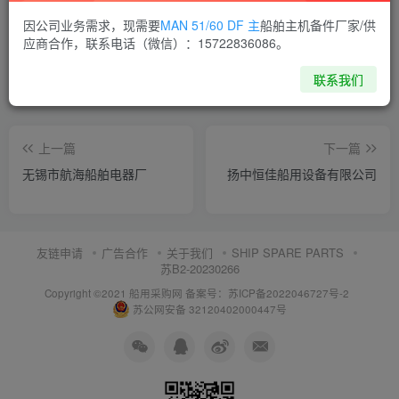
喜欢就支持一下吧
因公司业务需求，现需要
MAN 51/60 DF 主
船舶主机备件厂家/供
应商合作，联系电话（微信）：15722836086。
点赞
7
分享
收藏
联系我们
上一篇
下一篇
无锡市航海船舶电器厂
扬中恒佳船用设备有限公司
友链申请
广告合作
关于我们
SHIP SPARE PARTS
苏B2-20230266
Copyright ©2021 船用采购网
备案号：苏ICP备2022046727号-2
苏公网安备 32120402000447号