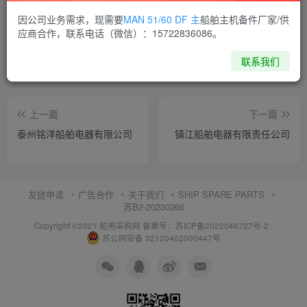
喜欢就支持一下吧
因公司业务需求，现需要
MAN 51/60 DF 主
船舶主机备件厂家/供
应商合作，联系电话（微信）：15722836086。
点赞
8
分享
收藏
联系我们
上一篇
下一篇
泰州铭洋船舶电器有限公司
镇江船舶电器有限责任公司
友链申请
广告合作
关于我们
SHIP SPARE PARTS
苏B2-20230266
Copyright ©2021 船用采购网
备案号：苏ICP备2022046727号-2
苏公网安备 32120402000447号