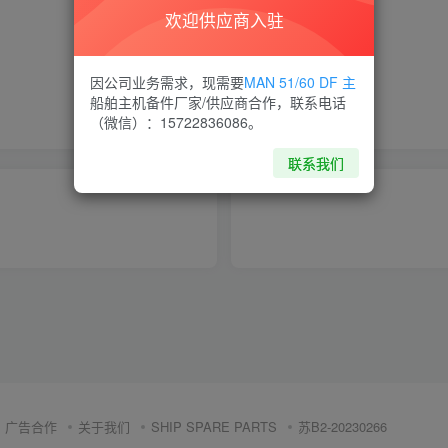
欢迎供应商入驻
喜欢就支持一下吧
因公司业务需求，现需要
MAN 51/60 DF 主
船舶主机备件厂家/供应商合作，联系电话
点赞
5
分享
收藏
（微信）：15722836086。
联系我们
广告合作
关于我们
SHIP SPARE PARTS
苏B2-20230266